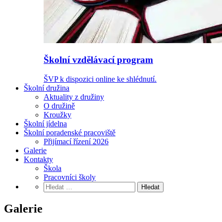
Školní vzdělávací program
ŠVP k dispozici online ke shlédnutí.
Školní družina
Aktuality z družiny
O družině
Kroužky
Školní jídelna
Školní poradenské pracoviště
Přijímací řízení 2026
Galerie
Kontakty
Škola
Pracovníci školy
Vyhledávání
Galerie