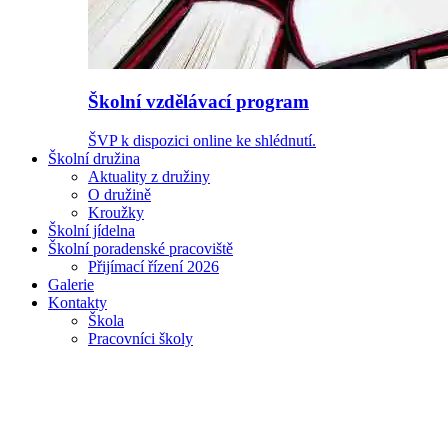
Školní vzdělávací program
ŠVP k dispozici online ke shlédnutí.
Školní družina
Aktuality z družiny
O družině
Kroužky
Školní jídelna
Školní poradenské pracoviště
Přijímací řízení 2026
Galerie
Kontakty
Škola
Pracovníci školy