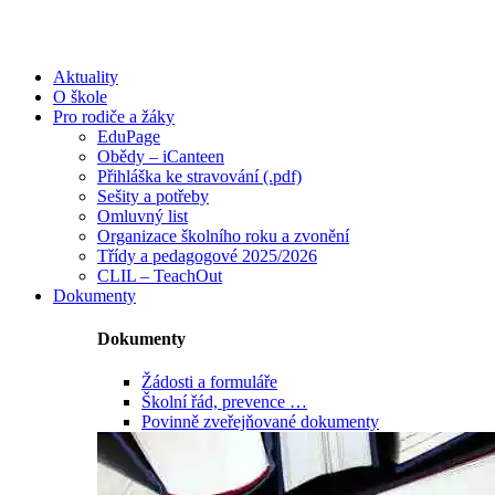
Aktuality
O škole
Pro rodiče a žáky
EduPage
Obědy – iCanteen
Přihláška ke stravování (.pdf)
Sešity a potřeby
Omluvný list
Organizace školního roku a zvonění
Třídy a pedagogové 2025/2026
CLIL – TeachOut
Dokumenty
Dokumenty
Žádosti a formuláře
Školní řád, prevence …
Povinně zveřejňované dokumenty