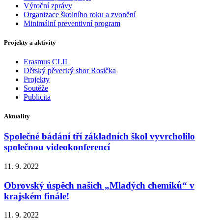
Výroční zprávy
Organizace školního roku a zvonění
Minimální preventivní program
Projekty a aktivity
Erasmus CLIL
Dětský pěvecký sbor Rosička
Projekty
Soutěže
Publicita
Aktuality
Společné bádání tří základních škol vyvrcholilo
společnou videokonferencí
11. 9. 2022
Obrovský úspěch našich „Mladých chemiků“ v
krajském finále!
11. 9. 2022