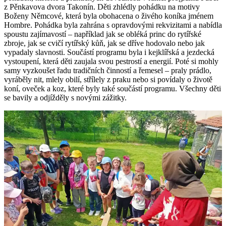
z Pěnkavova dvora Takonín. Děti zhlédly pohádku na motivy
Boženy Němcové, která byla obohacena o živého koníka jménem
Hombre. Pohádka byla zahrána s opravdovými rekvizitami a nabídla
spoustu zajímavostí – například jak se obléká princ do rytířské
zbroje, jak se cvičí rytířský kůň, jak se dříve hodovalo nebo jak
vypadaly slavnosti. Součástí programu byla i kejklířská a jezdecká
vystoupení, která děti zaujala svou pestrostí a energií. Poté si mohly
samy vyzkoušet řadu tradičních činností a řemesel – praly prádlo,
vyráběly nit, mlely obilí, střílely z praku nebo si povídaly o životě
koní, oveček a koz, které byly také součástí programu. Všechny děti
se bavily a odjížděly s novými zážitky.