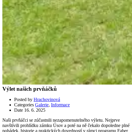
Výlet našich prvňáčků
Posted by
Hrachovinová
Categories
Galerie
,
Informace
Date
16. 6. 2025
Naši prvňáčci se zúčastnili nezapomenutelného výletu. Nejprve
navštívili prohlídku zámku Úsov a poté na ně čekalo dopoledne plné
pohádek, historie a praktických dovedností v rámci programu Faber