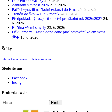
Loučení s deváťáky
2. 7. 2026
Zahradní slavnost 2026
2. 7. 2026
Páťáci vyrazili na školní exkurzi do Brna
25. 6. 2026
Trenéři do škol – 1. a 2.ročník
24. 6. 2026
Předpokládaný rozpis třídnictví pro školní rok 2026/2027
24.
6. 2026
Ruština všemi smysly
23. 6. 2026
Děkujeme za úžasné odpoledne plné cestování kolem světa
🌍✈️
15. 6. 2026
Štítky
informatika
organizace
robotika
školní rok
Sledujte nás
Facebook
Instagram
Prohledat web
Vyhledávání