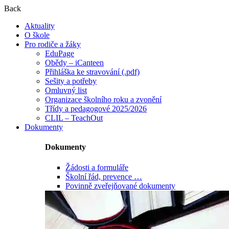
Back
Aktuality
O škole
Pro rodiče a žáky
EduPage
Obědy – iCanteen
Přihláška ke stravování (.pdf)
Sešity a potřeby
Omluvný list
Organizace školního roku a zvonění
Třídy a pedagogové 2025/2026
CLIL – TeachOut
Dokumenty
Dokumenty
Žádosti a formuláře
Školní řád, prevence …
Povinně zveřejňované dokumenty