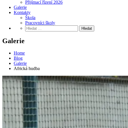
Přijímací řízení 2026
Galerie
Kontakty
Škola
Pracovníci školy
Vyhledávání
Galerie
Home
Blog
Galerie
Africká hudba