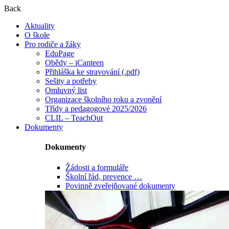
Back
Aktuality
O škole
Pro rodiče a žáky
EduPage
Obědy – iCanteen
Přihláška ke stravování (.pdf)
Sešity a potřeby
Omluvný list
Organizace školního roku a zvonění
Třídy a pedagogové 2025/2026
CLIL – TeachOut
Dokumenty
Dokumenty
Žádosti a formuláře
Školní řád, prevence …
Povinně zveřejňované dokumenty