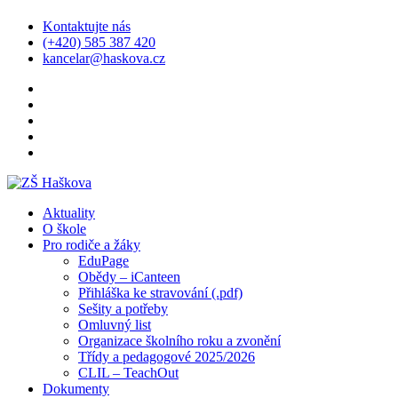
Kontaktujte nás
(+420) 585 387 420
kancelar@haskova.cz
Aktuality
O škole
Pro rodiče a žáky
EduPage
Obědy – iCanteen
Přihláška ke stravování (.pdf)
Sešity a potřeby
Omluvný list
Organizace školního roku a zvonění
Třídy a pedagogové 2025/2026
CLIL – TeachOut
Dokumenty