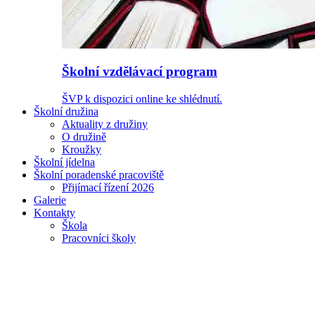
Školní vzdělávací program
ŠVP k dispozici online ke shlédnutí.
Školní družina
Aktuality z družiny
O družině
Kroužky
Školní jídelna
Školní poradenské pracoviště
Přijímací řízení 2026
Galerie
Kontakty
Škola
Pracovníci školy