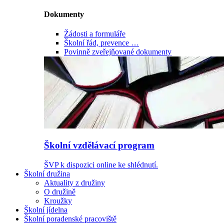
Dokumenty
Žádosti a formuláře
Školní řád, prevence …
Povinně zveřejňované dokumenty
Školní vzdělávací program
ŠVP k dispozici online ke shlédnutí.
Školní družina
Aktuality z družiny
O družině
Kroužky
Školní jídelna
Školní poradenské pracoviště