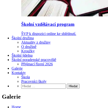
Školní vzdělávací program
ŠVP k dispozici online ke shlédnutí.
Školní družina
Aktuality z družiny
O družině
Kroužky
Školní jídelna
Školní poradenské pracoviště
Přijímací řízení 2026
Galerie
Kontakty
Škola
Pracovníci školy
Vyhledávání
Galerie
Home