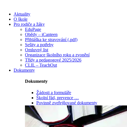
Aktuality
O škole
Pro rodiče a žáky
EduPage
Obědy – iCanteen
Přihláška ke stravování (.pdf)
Sešity a potřeby
Omluvný list
Organizace školního roku a zvonění
Třídy a pedagogové 2025/2026
CLIL – TeachOut
Dokumenty
Dokumenty
Žádosti a formuláře
Školní řád, prevence …
Povinně zveřejňované dokumenty