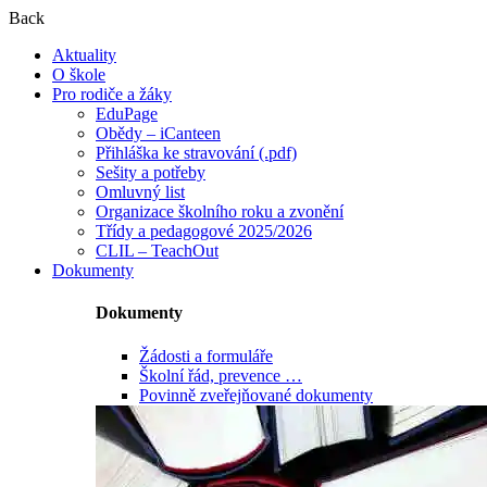
Back
Aktuality
O škole
Pro rodiče a žáky
EduPage
Obědy – iCanteen
Přihláška ke stravování (.pdf)
Sešity a potřeby
Omluvný list
Organizace školního roku a zvonění
Třídy a pedagogové 2025/2026
CLIL – TeachOut
Dokumenty
Dokumenty
Žádosti a formuláře
Školní řád, prevence …
Povinně zveřejňované dokumenty