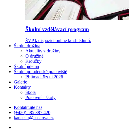
Školní vzdělávací program
ŠVP k dispozici online ke shlédnutí.
Školní družina
Aktuality z družiny
O družině
Kroužky
Školní jídelna
Školní poradenské pracoviště
Přijímací řízení 2026
Galerie
Kontakty
Škola
Pracovníci školy
Kontaktujte nás
(+420) 585 387 420
kancelar@haskova.cz